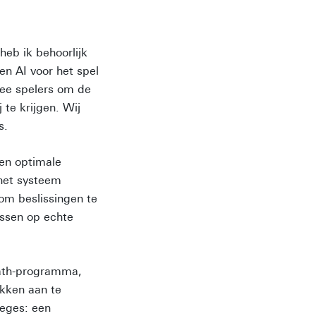
eb ik behoorlijk
n AI voor het spel
twee spelers om de
 te krijgen. Wij
s.
een optimale
 het systeem
om beslissingen te
assen op echte
math-programma,
kken aan te
leges: een