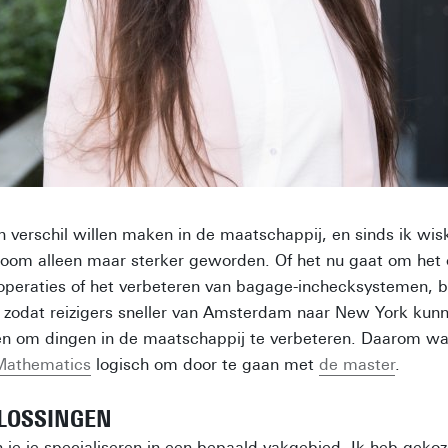
een verschil willen maken in de maatschappij, en sinds ik wi
room alleen maar sterker geworden. Of het nu gaat om het 
 operaties of het verbeteren van bagage-inchecksystemen,
zodat reizigers sneller van Amsterdam naar New York kunne
n om dingen in de maatschappij te verbeteren. Daarom wa
Mathematics
logisch om door te gaan met
de master
.
LOSSINGEN
 je je specialiseren in een bepaald vakgebied. Ik heb geko