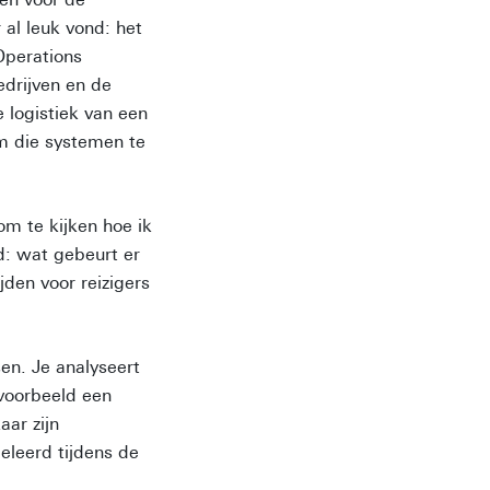
al leuk vond: het
Operations
edrijven en de
 logistiek van een
om die systemen te
 om te kijken hoe ik
d: wat gebeurt er
jden voor reizigers
en. Je analyseert
jvoorbeeld een
ar zijn
eleerd tijdens de