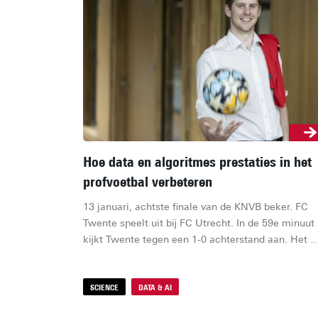
Hoe data en algoritmes prestaties in het
profvoetbal verbeteren
13 januari, achtste finale van de KNVB beker. FC 
Twente speelt uit bij FC Utrecht. In de 59e minuut 
kijkt Twente tegen een 1-0 achterstand aan. Het 
móet anders. Trainer Van den Brom grijpt in en bren
Ricky van Wolfswinkel voor Sam Lammers. Negen
minuten later is het raak: Van Wolfswinkel maakt 
SCIENCE
DATA & AI
gelijkmaker. In de slotfase schiet Mats Rots Twent