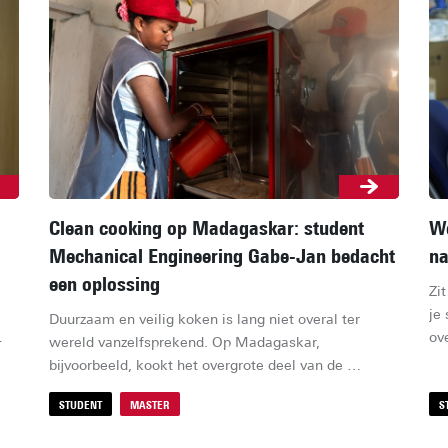
Clean cooking op Madagaskar: student
We
Mechanical Engineering Gabe-Jan bedacht
na
een oplossing
Zit
je
Duurzaam en veilig koken is lang niet overal ter 
ov
wereld vanzelfsprekend. Op Madagaskar, 
gt 
we
bijvoorbeeld, kookt het overgrote deel van de 
 
ee
bevolking op hout of houtskool, wat op de lange 
de 
STUDENT
MASTER
Ph
S
termijn o.a. longproblemen kan veroorzaken. Daarom 
e 
te
hielp Gabe-Jan, inmiddels alumnus Mechanical 