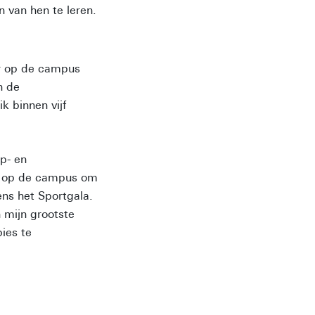
 van hen te leren.
er op de campus
n de
k binnen vijf
p- en
of op de campus om
ens het Sportgala.
 mijn grootste
ies te