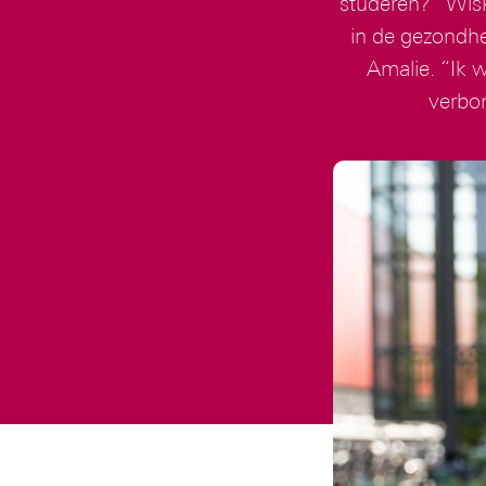
studeren? “Wisk
in de gezondhei
Amalie. “Ik 
verbon