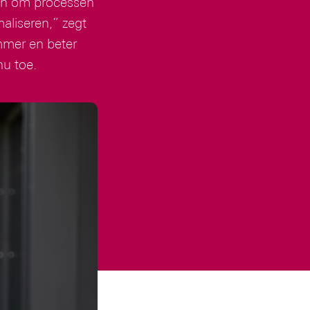
ken om processen
maliseren,” zegt
mmer en beter
nu toe.