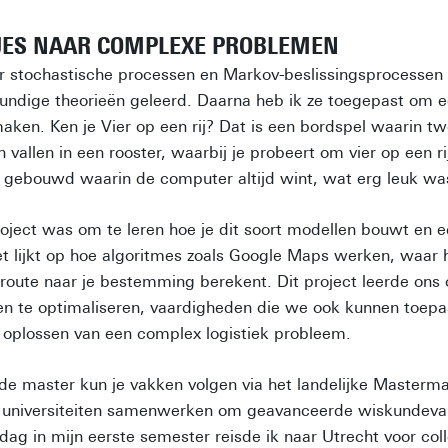
JES NAAR COMPLEXE PROBLEMEN
r stochastische processen en Markov-beslissingsprocessen h
undige theorieën geleerd. Daarna heb ik ze toegepast om ee
 maken. Ken je Vier op een rij? Dat is een bordspel waarin 
n vallen in een rooster, waarbij je probeert om vier op een rij
gebouwd waarin de computer altijd wint, wat erg leuk wa
roject was om te leren hoe je dit soort modellen bouwt en 
et lijkt op hoe algoritmes zoals Google Maps werken, waar
route naar je bestemming berekent. Dit project leerde ons 
en te optimaliseren, vaardigheden die we ook kunnen toep
et oplossen van een complex logistiek probleem.
 de master kun je vakken volgen via het landelijke Master
 universiteiten samenwerken om geavanceerde wiskundeva
ag in mijn eerste semester reisde ik naar Utrecht voor col