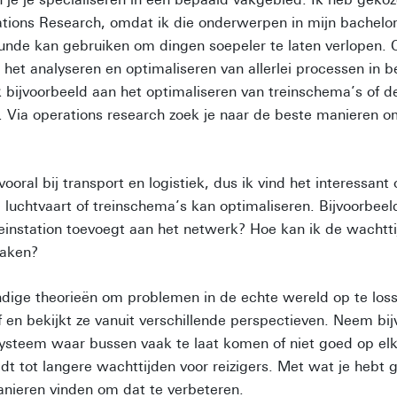
ations Research, omdat ik die onderwerpen in mijn bachelor 
kunde kan gebruiken om dingen soepeler te laten verlopen. 
 het analyseren en optimaliseren van allerlei processen in b
bijvoorbeeld aan het optimaliseren van treinschema’s of de
. Via operations research zoek je naar de beste manieren 
 vooral bij transport en logistiek, dus ik vind het interessant
e luchtvaart of treinschema’s kan optimaliseren. Bijvoorbeel
reinstation toevoegt aan het netwerk? Hoe kan ik de wachtti
maken?
dige theorieën om problemen in de echte wereld op te loss
 en bekijkt ze vanuit verschillende perspectieven. Neem bi
ysteem waar bussen vaak te laat komen of niet goed op elka
dt tot langere wachttijden voor reizigers. Met wat je hebt g
anieren vinden om dat te verbeteren.