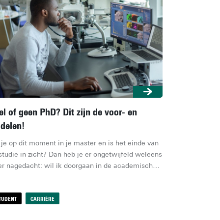
l of geen PhD? Dit zijn de voor- en
delen!
 je op dit moment in je master en is het einde van 
 studie in zicht? Dan heb je er ongetwijfeld weleens 
er nagedacht: wil ik doorgaan in de academische 
reld? Zou ik het leuk vinden om vier jaar lang in 
n specifiek onderwerp te duiken? Oftewel: is een 
D iets voor mij? De keuze om wel of niet een PhD 
TUDENT
CARRIÈRE
 doen, is erg persoonlijk. Benieuwd of een PhD bij 