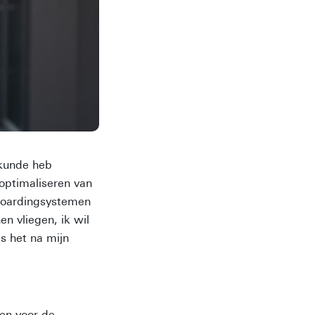
skunde heb
optimaliseren van
 boardingsystemen
n vliegen, ik wil
s het na mijn
zen voor de