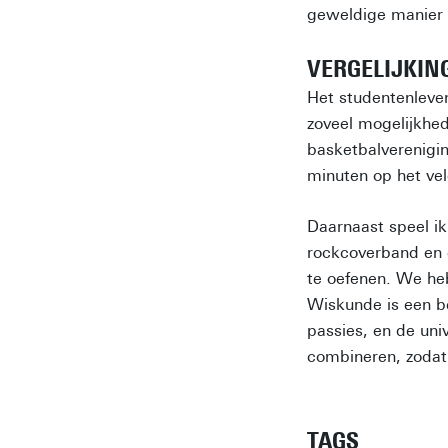
geweldige manier 
VERGELIJKIN
Het studentenleve
zoveel mogelijkhed
basketbalverenigin
minuten op het vel
Daarnaast speel i
rockcoverband en g
te oefenen. We heb
Wiskunde is een be
passies, en de uni
combineren, zodat
TAGS