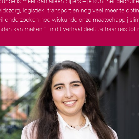
unde is meer dan alleen cijfers – je kunt het gebrui
dszorg, logistiek, transport en nog veel meer te opti
wil onderzoeken hoe wiskunde onze maatschappij sli
den kan maken.” In dit verhaal deelt ze haar reis tot 