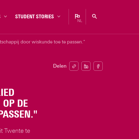
S
STUDENT STORIES
NL
Bachelor
Nederlands
schappij door wiskunde toe te passen."
Campus
English
Carrière
Enschede
Delen
Ervaringen
alen
Master
IED
Studentenleven
 OP DE
Studiekeuze
PASSEN."
Studietips
it Twente te