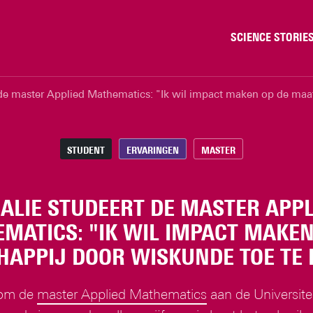
SCIENCE STORIE
Chiptechnologie
de master Applied Mathematics: "Ik wil impact maken op de maat
Data & AI
Gedrag & samenleving
Gezondheid
STUDENT
ERVARINGEN
MASTER
Klimaat
Natuurkunde & materi
ALIE STUDEERT DE MASTER APPL
Robotica
MATICS: "IK WIL IMPACT MAKEN
Veiligheid
APPIJ DOOR WISKUNDE TOE TE 
 om de
master Applied Mathematics
aan de Universite