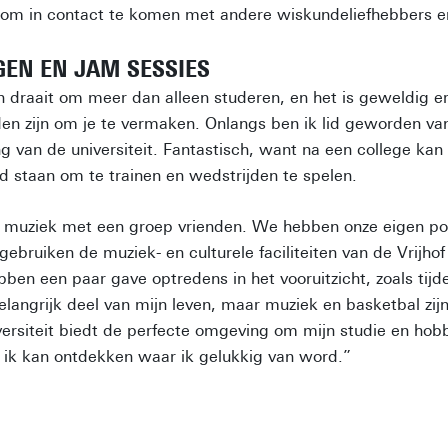
om in contact te komen met andere wiskundeliefhebbers en
GEN EN JAM SESSIES
n draait om meer dan alleen studeren, en het is geweldig 
en zijn om je te vermaken. Onlangs ben ik lid geworden va
g van de universiteit. Fantastisch, want na een college kan i
d staan om te trainen en wedstrijden te spelen.
k muziek met een groep vrienden. We hebben onze eigen po
ebruiken de muziek- en culturele faciliteiten van de Vrijh
ben een paar gave optredens in het vooruitzicht, zoals tijd
langrijk deel van mijn leven, maar muziek en basketbal zijn
versiteit biedt de perfecte omgeving om mijn studie en hobb
 ik kan ontdekken waar ik gelukkig van word.”