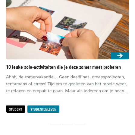
10 leuke solo-activiteiten die je deze zomer moet proberen
5x
Ahhh, de zomervakantie… Geen deadlines, groepsprojecten, 
De 
tentamens of stress! Tijd om te genieten van het mooie weer, 
dea
te relaxen en eropuit te gaan. Maar als iedereen om je heen 
een
op vakantie is en jij alleen op je studentenkamer of bij je 
coc
ouders thuis zit, kan de verveling na een paar weken toch 
zij
STUDENT
STUDENTENLEVEN
S
toeslaan. Maar, geen zorgen! Met deze 10 leuke solo-
activiteiten hoef jij je deze zomer niet te vervelen.