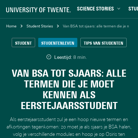
SCIENCE STORIES
STU
Chiptechnologie
Bachel
Home
Student Stories
Van BSA tot sjaars: alle termen die je moet
Data & AI
Campu
STUDENT
STUDENTENLEVEN
TIPS VAN STUDENTEN
Gedrag & samenleving
Carrièr
Gezondheid
Ensch
Leestijd:
8 min.
Klimaat
Ervari
VAN BSA TOT SJAARS: ALLE
Natuurkunde & materialen
Master
TERMEN DIE JE MOET
Robotica
Studen
KENNEN ALS
Veiligheid
Studie
EERSTEJAARSSTUDENT
Studiet
Als eerstejaarsstudent zul je een hoop nieuwe termen en
afkortingen tegenkomen: zo moet je als sjaars je BSA halen,
volg je verschillende modules en hoop je op Osiris ten