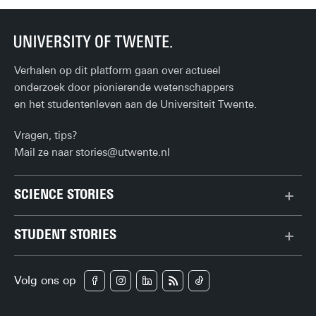
Verhalen op dit platform gaan over actueel
onderzoek door pionierende wetenschappers
en het studentenleven aan de Universiteit Twente.
Vragen, tips?
Mail ze naar
stories@utwente.nl
SCIENCE STORIES
Chiptechnologie
STUDENT STORIES
Data & AI
Bachelor
Gedrag & samenleving
Volg ons op
Campus
Gezondheid
Carrière
Klimaat