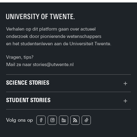
Verhalen op dit platform gaan over actueel
onderzoek door pionierende wetenschappers
en het studentenleven aan de Universiteit Twente.
Vragen, tips?
Mail ze naar
stories@utwente.nl
SCIENCE STORIES
Chiptechnologie
STUDENT STORIES
Data & AI
Bachelor
Gedrag & samenleving
Volg ons op
Campus
Gezondheid
Carrière
Klimaat