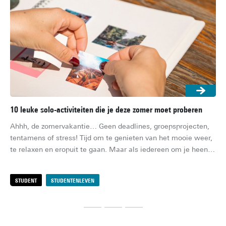
10 leuke solo-activiteiten die je deze zomer moet proberen
5x
Ahhh, de zomervakantie… Geen deadlines, groepsprojecten, 
De 
tentamens of stress! Tijd om te genieten van het mooie weer, 
dea
te relaxen en eropuit te gaan. Maar als iedereen om je heen 
een
op vakantie is en jij alleen op je studentenkamer of bij je 
coc
ouders thuis zit, kan de verveling na een paar weken toch 
zij
STUDENT
STUDENTENLEVEN
S
toeslaan. Maar, geen zorgen! Met deze 10 leuke solo-
activiteiten hoef jij je deze zomer niet te vervelen.