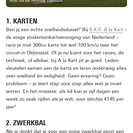
Foto via de Twentse Thestrals
1. KARTEN
Ben jij een echte snelheidsduivel? Bij
S.K.V. A la Kart
–
de enige studentenkartvereniging van Nederland –
race je met 390cc karts tot wel 100 km/u over het
circuit in Oldenzaal. Of je nu komt voor het racen, de
techniek, of allebei: bij A la Kart zit je goed. Leden
sleutelen samen aan de karts en leren onderweg alles
over snelheid én veiligheid. Geen ervaring? Geen
probleem – je leert stap voor stap alles wat je moet
weten. En het mooiste: als lid kun je vijf dagen per
week zo vaak rijden als je wilt, voor slechts €145 per
jaar!
2. ZWERKBAL
Als je denkt dat je voor een potje zwerkbal eerst een