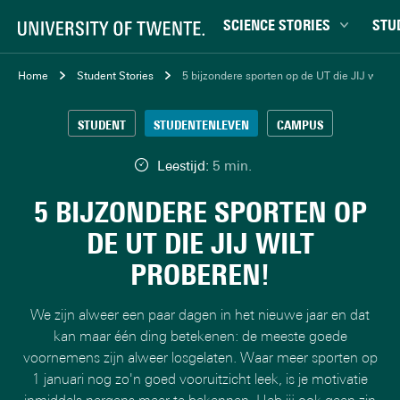
SCIENCE STORIES
STU
Chiptechnologie
Bachel
Home
Student Stories
5 bijzondere sporten op de UT die JIJ wilt p
Data & AI
Campu
STUDENT
STUDENTENLEVEN
CAMPUS
Gedrag & samenleving
Carrièr
Gezondheid
Ensch
Leestijd:
5 min.
Klimaat
Ervari
5 BIJZONDERE SPORTEN OP
Natuurkunde & materialen
Master
DE UT DIE JIJ WILT
Robotica
Studen
PROBEREN!
Veiligheid
Studie
Studiet
We zijn alweer een paar dagen in het nieuwe jaar en dat
kan maar één ding betekenen: de meeste goede
voornemens zijn alweer losgelaten. Waar meer sporten op
1 januari nog zo'n goed vooruitzicht leek, is je motivatie