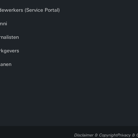
ewerkers (Service Portal)
mni
rnalisten
kgevers
anen
Disclaimer & Copyright
Privacy & 