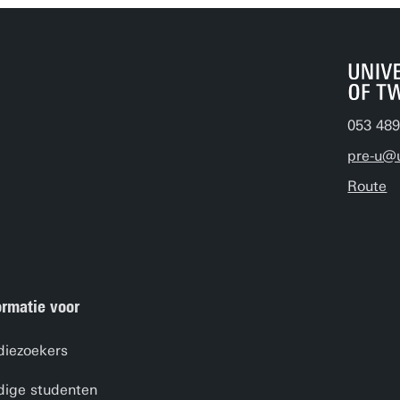
053 489
pre-u@
Route
ormatie voor
diezoekers
dige studenten