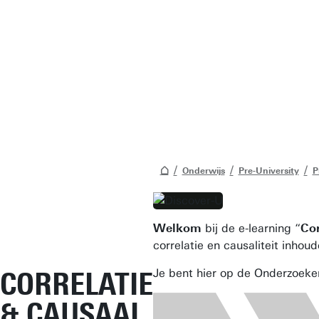
Onderwijs
Pre-University
P
Welkom
bij de e-learning “
Cor
correlatie en causaliteit inho
CORRELATIE
Je bent hier op de Onderzoeke
& CAUSAAL