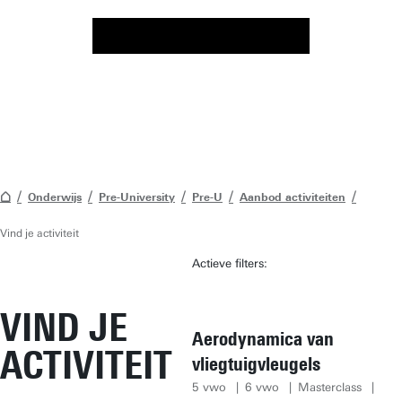
Onderwijs
Pre-University
Pre-U
Aanbod activiteiten
Vind je activiteit
Actieve filters:
VIND JE
Aerodynamica van
ACTIVITEIT
vliegtuigvleugels
5 vwo
6 vwo
Masterclass