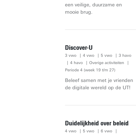
een veilige, duurzame en
mooie brug.
Discover-U
3 vwo
4 vwo
5 vwo
3 havo
4 havo
Overige activiteiten
Periode 4 (week 19 t/m 27)
Beleef samen met je vrienden
de digitale wereld op de UT!
Duidelijkheid over beleid
4 vwo
5 vwo
6 vwo