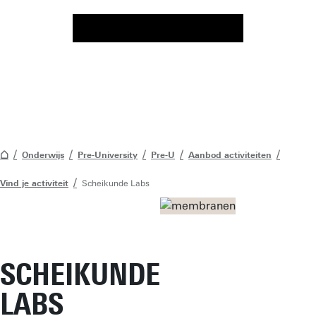
Onderwijs
Pre-University
Pre-U
Aanbod activiteiten
Vind je activiteit
Scheikunde Labs
SCHEIKUNDE
LABS