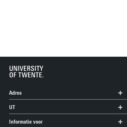
Adres
053 489 4890
UT
pre-u@utwente.nl
Contact
Informatie voor
Route