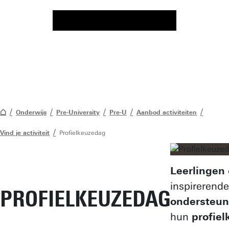
Onderwijs
Pre-University
Pre-U
Aanbod activiteiten
Vind je activiteit
Profielkeuzedag
Leerlingen
inspirerend
PROFIELKEUZEDAG
ondersteu
hun
profiel