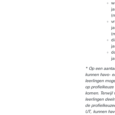
w
ja
(
vr
ja
(
d
ja
d
ja
* Op een aanta
kunnen havo- e
leerlingen mogel
op profielkeuze 
komen. Terwijl
leerlingen dee
de profielkeuz
UT, kunnen hav