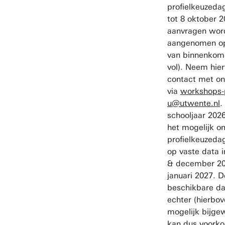
profielkeuzedag
tot 8 oktober 2
aanvragen wor
aangenomen op
van binnenkoms
vol). Neem hie
contact met on
via
workshops-
u@utwente.nl
.
schooljaar 2026
het mogelijk o
profielkeuzeda
op vaste data 
& december 20
januari 2027. D
beschikbare d
echter (hierbov
mogelijk bijge
kan dus voork