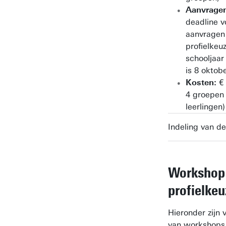
Aanvrage
deadline v
aanvragen
profielkeu
schooljaar
is 8 oktob
Kosten:
€
4 groepen
leerlingen)
Indeling van d
Workshop
profielke
Hieronder zijn
van workshops 