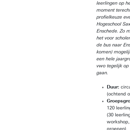
leerlingen op h
moment terecht 
profielkeuze ev
Hogeschool Sax
Enschede. Zo 
het voor schole
de bus naar En
komen) mogeli
een hele jaarg
vwo tegelijk op
gaan.
Duur:
circ
(ochtend 
Groepsgro
120 leerli
(30 leerli
workshop, 
groepen)