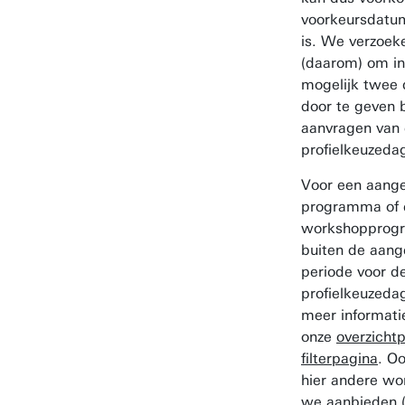
voorkeursdatum
is. We verzoek
(daarom) om in
mogelijk twee
door te geven b
aanvragen van
profielkeuzeda
Voor een aang
programma of 
workshoppro
buiten de aan
periode voor d
profielkeuzeda
meer informati
onze
overzicht
filterpagina
. Oo
hier andere wo
we aanbieden (