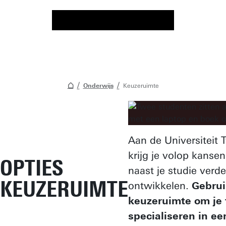
Onderwijs
Keuzeruimte
Aan de Universiteit 
krijg je volop kanse
OPTIES
naast je studie verde
KEUZERUIMTE
ontwikkelen.
Gebrui
keuzeruimte om je 
specialiseren in ee