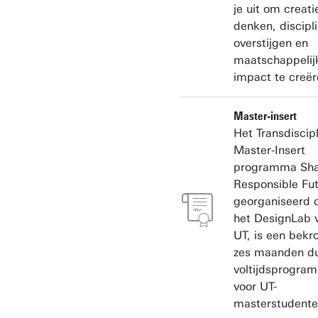
je uit om creati
denken, discipl
overstijgen en
maatschappelij
impact te creër
Master-insert
Het Transdiscipl
Master-Insert
programma Sha
Responsible Fut
georganiseerd 
het DesignLab 
UT, is een bekr
zes maanden d
voltijdsprogra
voor UT-
masterstudente