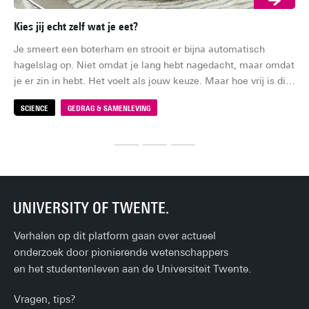
Kies jij echt zelf wat je eet?
Zi
Je smeert een boterham en strooit er bijna automatisch 
Zom
hagelslag op. Niet omdat je lang hebt nagedacht, maar omdat 
av
je er zin in hebt. Het voelt als jouw keuze. Maar hoe vrij is die 
zom
keuze eigenlijk?
bin
SCIENCE
GEDRAG & SAMENLEVING
S
da
we
ge
de 
Verhalen op dit platform gaan over actueel
onderzoek door pionierende wetenschappers
en het studentenleven aan de Universiteit Twente.
Vragen, tips?