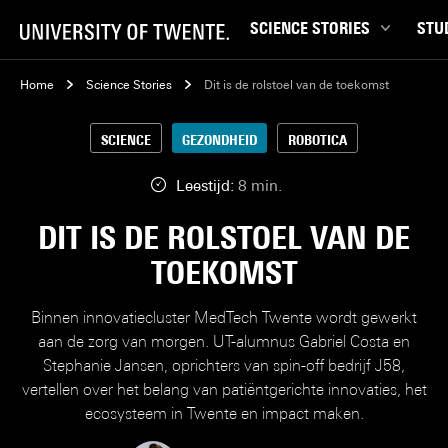
SCIENCE STORIES
STU
Chiptechnologie
Bachel
Home
Science Stories
Dit is de rolstoel van de toekomst
Data & AI
Campu
SCIENCE
GEZONDHEID
ROBOTICA
Gedrag & samenleving
Carrièr
Gezondheid
Ensch
Leestijd:
8 min.
Klimaat
Ervari
DIT IS DE ROLSTOEL VAN DE
Natuurkunde & materialen
Master
TOEKOMST
Robotica
Studen
Veiligheid
Studie
Binnen innovatiecluster MedTech Twente wordt gewerkt
Studiet
aan de zorg van morgen. UT-alumnus Gabriel Costa en
Stephanie Jansen, oprichters van spin-off bedrijf J58,
vertellen over het belang van patiëntgerichte innovaties, het
ecosysteem in Twente en impact maken.