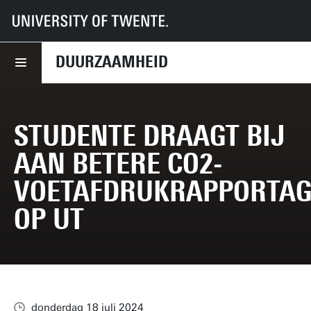
UT
Diensten
CFM
Duurzaamheid
Nieuws
Studente draagt bij aan betere CO2-voetafdrukrapportage op UT
DUURZAAMHEID
STUDENTE DRAAGT BIJ
AAN BETERE CO2-
VOETAFDRUKRAPPORTAG
OP UT
donderdag 18 juli 2024