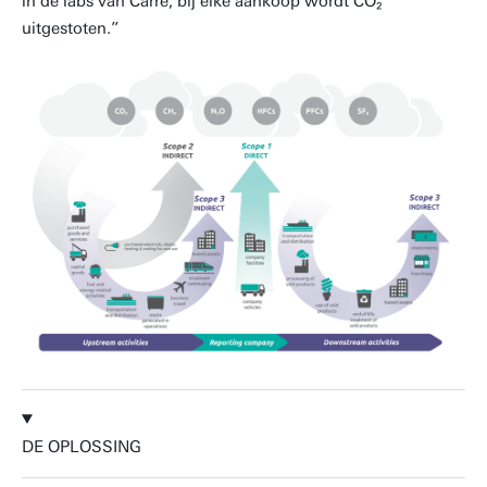
in de labs van Carré; bij elke aankoop wordt CO₂
uitgestoten.”
DE OPLOSSING