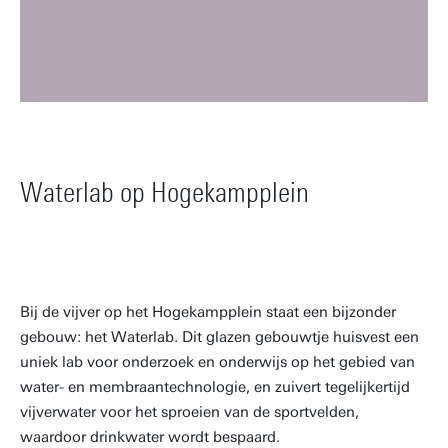
Waterlab op Hogekampplein
Join the Pipe op de campus
Onderzoek naar waterbeheer op de UT
Bij de vijver op het Hogekampplein staat een bijzonder
De UT stimuleert het gebruik van kraanwater. Zo voorkom
Milieu-impactanalyse van het waterbeheer: een casestudy
gebouw: het Waterlab. Dit glazen gebouwtje huisvest een
je onnodig gebruik van plastic. Buiten staan een aantal
op de campus van de Universiteit Twente. Jorge Veciana
uniek lab voor onderzoek en onderwijs op het gebied van
Join the Pipe waterpunten: op het O&O plein, de
Picazo, derdejaars ATLAS-student aan de Universiteit
water- en membraantechnologie, en zuivert tegelijkertijd
atletiekbaan en bij het multiveld. Join The Pipe gebruikt de
Twente, schreef een onderzoeksverslag over het uitvoeren
vijverwater voor het sproeien van de sportvelden,
inkomsten van de aanleg van deze punten om schoon
van een milieu-impactanalyse van het waterbeheer aan de
waardoor drinkwater wordt bespaard.
drinkwater projecten in ontwikkelingslanden te realiseren.
UT.