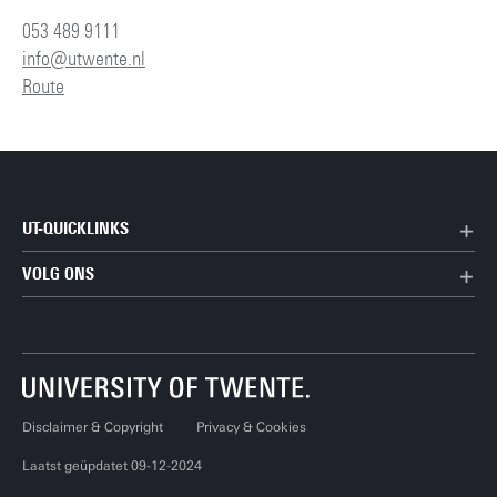
053 489 9111
info@utwente.nl
Route
UT-QUICKLINKS
VOLG ONS
Disclaimer & Copyright
Privacy & Cookies
Laatst geüpdatet 09-12-2024