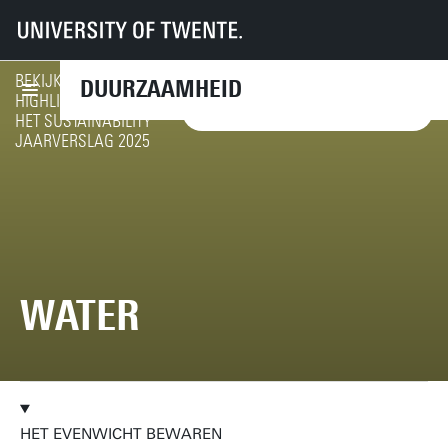
UT
Diensten
CFM
Duurzaamheid
Duurzaamheid op de campus
Thema's
Water
BEKIJK DE
DUURZAAMHEID
HIGHLIGHTS VAN
GA NAAR DE HIGHLIGHTS
HET SUSTAINABILITY
JAARVERSLAG 2025
WATER
HET EVENWICHT BEWAREN