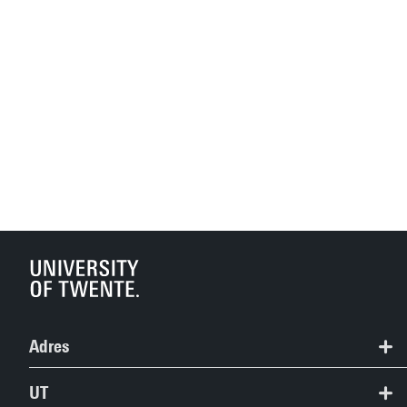
Adres
Studieinformatiecentrum
UT