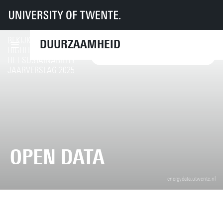
UT
Diensten
CFM
Duurzaamheid
Duurzaamheid op de campus
Meer informatie
Open data
BEKIJK DE
DUURZAAMHEID
HIGHLIGHTS VAN
GA NAAR DE HIGHLIGHTS
HET SUSTAINABILITY
JAARVERSLAG 2025
OPEN DATA
energydata.utwente.nl