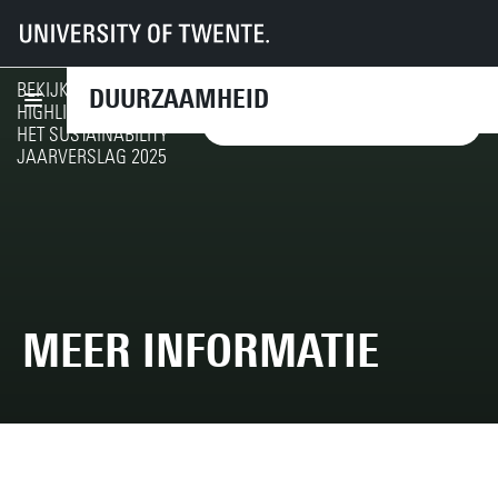
UT
Diensten
CFM
Duurzaamheid
Duurzaamheid op de campus
Meer informatie
BEKIJK DE
DUURZAAMHEID
HIGHLIGHTS VAN
GA NAAR DE HIGHLIGHTS
HET SUSTAINABILITY
JAARVERSLAG 2025
MEER INFORMATIE