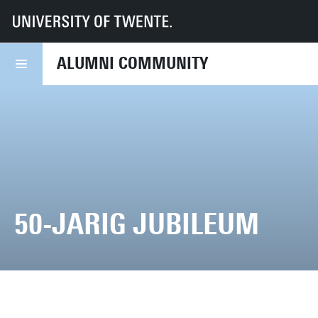
UT
Alumni Community
Canon van de UT
ALUMNI COMMUNITY
50-JARIG JUBILEUM