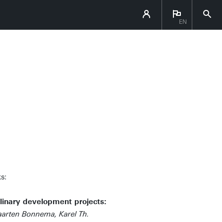
EN
s:
plinary development projects:
arten Bonnema, Karel Th.