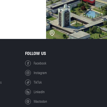
FOLLOW US
Facebook
Instagram
es
TikTok
LinkedIn
Mastodon