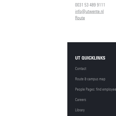
0031 53 489 9111
info@utwente.nl
Route
UT QUICKLINKS
Contact
Route & campus map
People Pages: find employe
Careers
Library