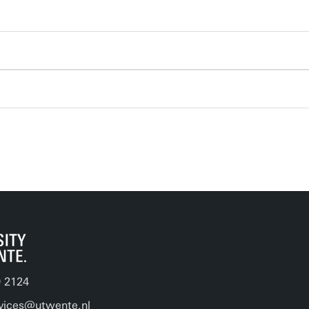
9 2124
vices@utwente.nl