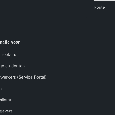
Route
matie voor
ezoekers
ge studenten
erkers (Service Portal)
ni
alisten
gevers