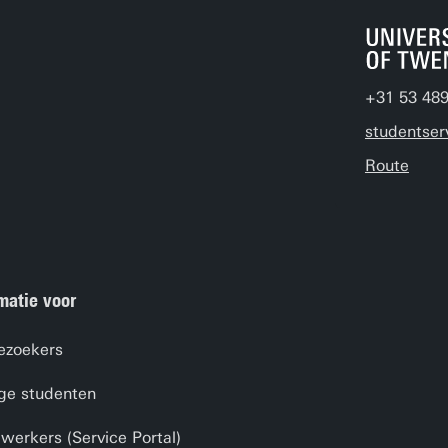
+31 53 48
studentser
Route
matie voor
ezoekers
ge studenten
erkers (Service Portal)