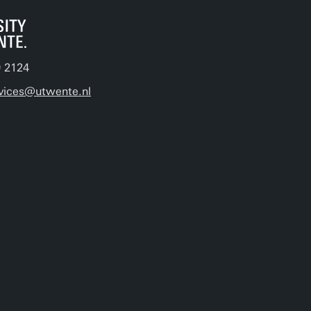
9 2124
vices@utwente.nl