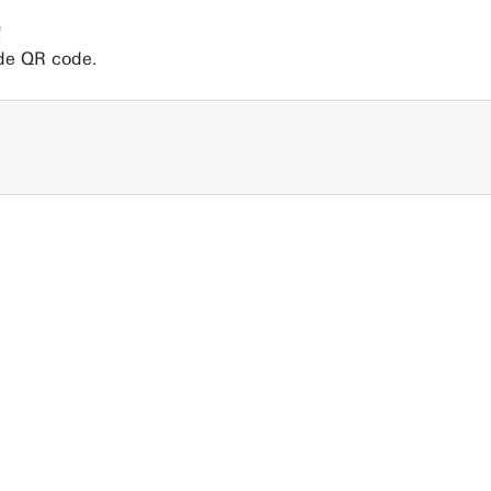
!
de QR code.