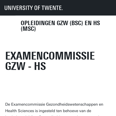
UT
Onderwijs
Studenteninformatie
Opleidingen
GZW
Organisatie
Examencommissie GZW-HS
OPLEIDINGEN GZW (BSC) EN HS
(MSC)
EXAMENCOMMISSIE
GZW - HS
De Examencommissie Gezondheidswetenschappen en
Health Sciences is ingesteld ten behoeve van de