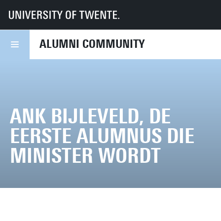
UT
Alumni Community
Canon van de UT
ALUMNI COMMUNITY
ANK BIJLEVELD, DE
EERSTE ALUMNUS DIE
MINISTER WORDT