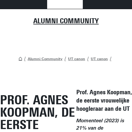
ALUMNI COMMUNITY
Alumni Community
UT canon
UT canon
Prof. Agnes Koopman,
PROF. AGNES
de eerste vrouwelijke
KOOPMAN, DE
hoogleraar aan de UT
EERSTE
Momenteel (2023) is
21% van de