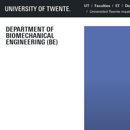
UT
Faculties
ET
De
Universiteit Twente maak
DEPARTMENT OF
BIOMECHANICAL
ENGINEERING (BE)