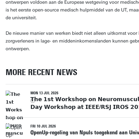
ontwerpen voldoen aan de Europese wetgeving voor medische
is het eerste open-source medisch hulpmiddel van de UT, maar z
de universiteit.
De nieuwe manier van werken biedt niet alleen uitkomst voor
zorgverleners in lage- en middeninkomenslanden kunnen geb
ontwerpen.
MORE RECENT NEWS
MON 13 JUL 2026
𝗧𝗵𝗲 𝟭𝘀𝘁 𝗪𝗼𝗿𝗸𝘀𝗵𝗼𝗽 𝗼𝗻 𝗡𝗲𝘂𝗿𝗼𝗺𝘂𝘀𝗰𝘂𝗹𝗮
𝗗𝗮𝘆 𝗪𝗼𝗿𝗸𝘀𝗵𝗼𝗽 𝗮𝘁 𝗜𝗘𝗘𝗘/𝗥𝗦𝗝 𝗜𝗥𝗢𝗦 𝟮𝟬
FRI 10 JUL 2026
OpenUp-regeling van Npuls toegekend aan Unive