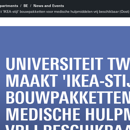
partments
BE
News and Events
t 'IKEA-stijl' bouwpakketten voor medische hulpmiddelen vrij beschikbaar (Oost)
UNIVERSITEIT T
MAAKT 'IKEA-STI
BOUWPAKKETTEN
MEDISCHE HULP