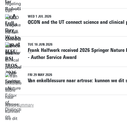
WED 1 JUL 2026
OCON and the UT connect science and clinical p
TUE 16 JUN 2026
Frank Halfwerk received 2026 Springer Nature 
- Author Service Award
FRI 29 MAY 2026
Van enkelblessure naar artrose: kunnen we dit 
News summary