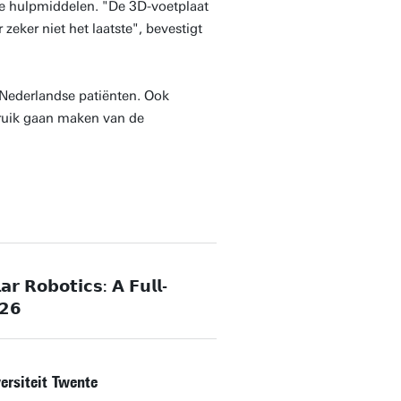
 hulpmiddelen. "De 3D-voetplaat
eker niet het laatste", bevestigt
 Nederlandse patiënten. Ook
ruik gaan maken van de
𝗿 𝗥𝗼𝗯𝗼𝘁𝗶𝗰𝘀: 𝗔 𝗙𝘂𝗹𝗹-
𝟮𝟲
rsiteit Twente