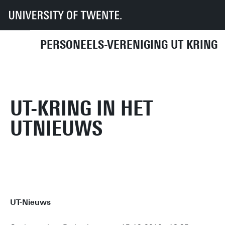
UT
UT-Kring
Archief
Mededelingen/ nieuws
2010
UT-Kring in het UTnieuws
PERSONEELS-VERENIGING UT KRING
KOMENDE ACTIVITEITEN
DIRECT NAAR
UT-KRING IN HET
UTNIEUWS
UT-Nieuws