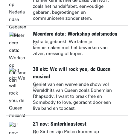
manier kennis met de basis van NGT,
zoals het handalfabet, eenvoudige
gebaren, begroetingen en
communiceren zonder stem.
Meerdere data: Workshop edelsmeden
Extra bijgeboekt. We laten je
kennismaken met het bewerken van
zilver, messing of koper.
30 okt: We will rock you, de Queen
musical
Geniet van een wervelende show vol
wereldhits van Queen zoals Bohemian
Rhapsody, I want to break free en
Somebody to love, gebracht door een
live band en topcast.
21 nov: Sinterklaasfeest
De Sint en zijn Pieten komen op