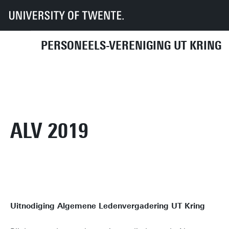
UT
UT-Kring
Archief
Algemene Ledenvergaderingen
ALV 2019
PERSONEELS-VERENIGING UT KRING
KOMENDE ACTIVITEITEN
DIRECT NAAR
ALV 2019
Uitnodiging Algemene Ledenvergadering UT Kring