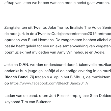
aftrap van laten we hopen wat een mooie herfst gaat worden.
Zangtalenten uit Twente, Joke Tromp, finaliste The Voice Seni
de rode jurk in de #TwentseOudejaarsconference2019 ontmoete
optreden van Ruud Hermans. De zangeressen hebben allebei e
passie heeft geleid tot een unieke samenwerking van vergete
popmuziek met invloeden van Amy Whinehouse en Adele.
Joke en DI
A
N. worden ondersteund door 4 talentvolle muzikan
ondanks hun jeugdige leeftijd al de nodige ervaring in de mu
Bleach Band
. Zij traden o.a. op in het BIMhuis, de muziekte
op
https://www.facebook.com/BleachBand2017/
Leden van de band: drum Jort Rosenkamp, gitaar Stan Dolder
keyboard Tim van Buitenen.