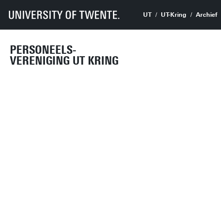
UT
UT-Kring
Archief
PERSONEELS-
VERENIGING UT KRING