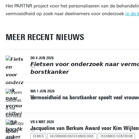
Het PARTNR project voor het personaliseren van de behandeli
vermoeidheid op zoek naar deelnemers voor onderzoek
in de 
MEER RECENT NIEUWS
DO 4 JUN 2026
𝙁𝙞𝙚𝙩𝙨𝙚𝙣 𝙫𝙤𝙤𝙧 𝙤𝙣𝙙𝙚𝙧𝙯𝙤𝙚𝙠 𝙣𝙖𝙖𝙧 𝙫𝙚𝙧𝙢
𝙗𝙤𝙧𝙨𝙩𝙠𝙖𝙣𝙠𝙚𝙧
MA 1 JUN 2026
Vermoeidheid na borstkanker speelt veel vrouw
VR 6 MRT 2026
Jacqueline van Berkum Award voor Kim Wijlen
EEMCS
GEZONDHEIDSTECHNOLOGIE
TECHMED CENTRUM