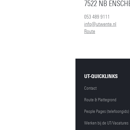
7522 NB ENSCH
053 489 9111
info@utwente.nl
Route
UT-QUICKLINKS
Contact
Route & Plattegrond
People Pages (telefoongids)
Werken bij de UT/Vacatures