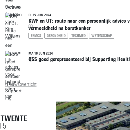
DI 25 JUN 2024
KWF en UT: route naar een persoonlijk advies 
vermoeidheid na borstkanker
EEMCS
GEZONDHEID
TECHMED
WETENSCHAP
MA 10 JUN 2024
BSS goed gerepresenteerd bij Supporting Healt
Nieuwsoverzicht
T TWENTE
 5