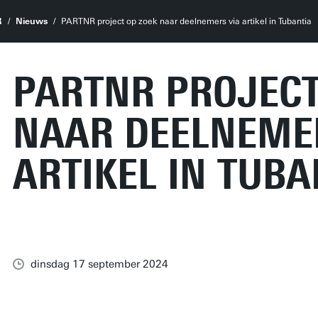
R
Nieuws
PARTNR project op zoek naar deelnemers via artikel in Tubantia
PARTNR PROJECT
NAAR DEELNEME
ARTIKEL IN TUBA
dinsdag 17 september 2024