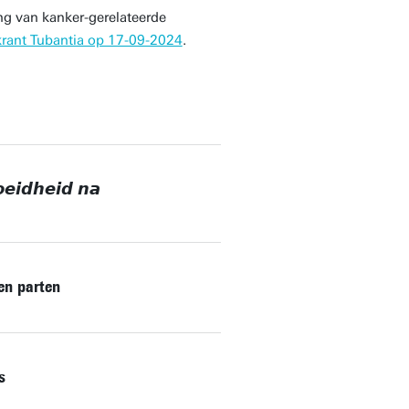
ng van kanker-gerelateerde
krant Tubantia op 17-09-2024
.
𝙚𝙞𝙙𝙝𝙚𝙞𝙙 𝙣𝙖
en parten
s