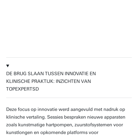
maken in de patiëntenzorg.
Prof.dr. Dimitrios Stamatialis |
Congresvoorzitter en voorzitter van ESAO
DE BRUG SLAAN TUSSEN INNOVATIE EN
KLINISCHE PRAKTIJK: INZICHTEN VAN
TOPEXPERTSD
Deze focus op innovatie werd aangevuld met nadruk op
klinische vertaling. Sessies bespraken nieuwe apparaten
zoals kunstmatige hartpompen, zuurstofsystemen voor
kunstlongen en opkomende platforms voor