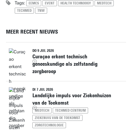
Tags:
EEMCS
EVENT
HEALTH TECHNOOGY
MEDTECH
TECHMED
TNW
MEER RECENT NIEUWS
DO 9 JUL 2026
Curaçao erkent technisch
geneeskundige als zelfstandig
zorgberoep
DI 7 JUL 2026
Landelijke impuls voor Ziekenhuizen
van de Toekomst
MEDTECH
TECHMED CENTRUM
ZIEKENUIS VAN DE TOEKOMST
ZORGTECHNOLOGIE