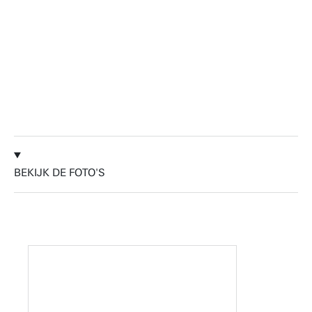
conferentie heeft bijgedragen aan het creëren
van een brug die zal leiden tot enkele trans-
Atlantische samenwerkingen.
Jeroen Vollenbroek, Dr.ir. | Universiteit
Twente & UMC Utrecht
BEKIJK DE FOTO'S