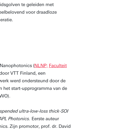
dsgolven te geleiden met
veelbelovend voor draadloze
ratie.
 Nanophotonics (
NLNP;
Faculteit
 door VTT Finland, een
 werk werd ondersteund door de
en het start-upprogramma van de
NWO).
uspended ultra-low-loss thick-SOI
APL Photonics.
Eerste auteur
s. Zijn promotor, prof. dr. David