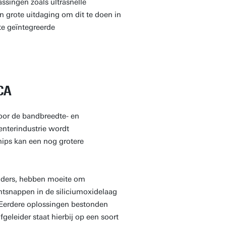
assingen zoals ultrasnelle
grote uitdaging om dit te doen in
te geïntegreerde
CA
voor de bandbreedte- en
nterindustrie wordt
hips kan een nog grotere
leiders, hebben moeite om
ntsnappen in de siliciumoxidelaag
. Eerdere oplossingen bestonden
geleider staat hierbij op een soort