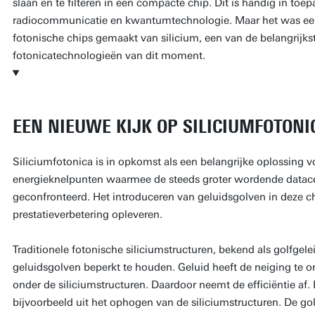
slaan en te filteren in een compacte chip. Dit is handig in toep
radiocommunicatie en kwantumtechnologie. Maar het was een 
fotonische chips gemaakt van silicium, een van de belangrijks
fotonicatechnologieën van dit moment.
EEN NIEUWE KIJK OP SILICIUMFOTONI
Siliciumfotonica is in opkomst als een belangrijke oplossing 
energieknelpunten waarmee de steeds groter wordende datace
geconfronteerd. Het introduceren van geluidsgolven in deze c
prestatieverbetering opleveren.
Traditionele fotonische siliciumstructuren, bekend als golfge
geluidsgolven beperkt te houden. Geluid heeft de neiging te o
onder de siliciumstructuren. Daardoor neemt de efficiëntie af
bijvoorbeeld uit het ophogen van de siliciumstructuren. De golf