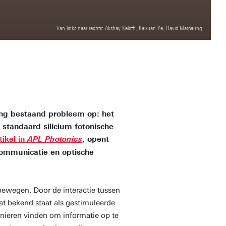
Van links naar rechts: Akshay Keloth, Kaixuan Ye, David Marpaung.
ang bestaand probleem op: het
 standaard silicium fotonische
tikel in
, opent
APL Photonics
ommunicatie en optische
 bewegen. Door de interactie tussen
at bekend staat als gestimuleerde
nieren vinden om informatie op te