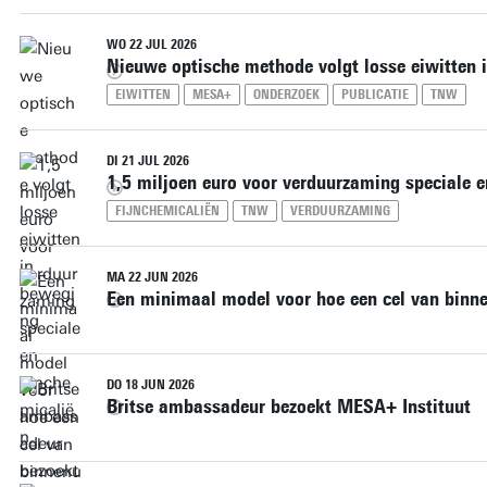
WO 22 JUL 2026
Nieuwe optische methode volgt losse eiwitten 
EIWITTEN
MESA+
ONDERZOEK
PUBLICATIE
TNW
DI 21 JUL 2026
1,5 miljoen euro voor verduurzaming speciale e
FIJNCHEMICALIËN
TNW
VERDUURZAMING
MA 22 JUN 2026
Een minimaal model voor hoe een cel van binne
DO 18 JUN 2026
Britse ambassadeur bezoekt MESA+ Instituut