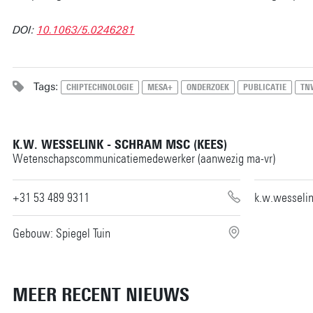
DOI:
10.1063/5.0246281
Tags:
CHIPTECHNOLOGIE
MESA+
ONDERZOEK
PUBLICATIE
TN
K.W. WESSELINK - SCHRAM MSC (KEES)
Wetenschapscommunicatiemedewerker (aanwezig ma-vr)
+31 53 489 9311
k.w.wesseli
Gebouw: Spiegel Tuin
MEER RECENT NIEUWS