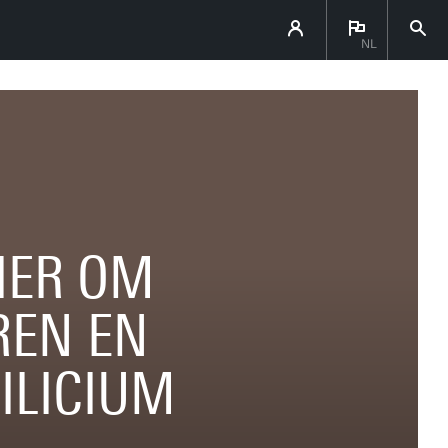
NL
IER OM
REN EN
ILICIUM