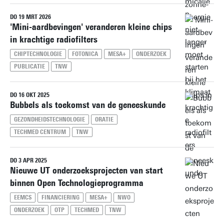
DO 19 MRT 2026
'Mini-aardbevingen' veranderen kleine chips
in krachtige radiofilters
CHIPTECHNOLOGIE
FOTONICA
MESA+
ONDERZOEK
PUBLICATIE
TNW
DO 16 OKT 2025
Bubbels als toekomst van de geneeskunde
GEZONDHEIDSTECHNOLOGIE
ORATIE
TECHMED CENTRUM
TNW
DO 3 APR 2025
Nieuwe UT onderzoeksprojecten van start
binnen Open Technologieprogramma
EEMCS
FINANCIERING
MESA+
NWO
ONDERZOEK
OTP
TECHMED
TNW