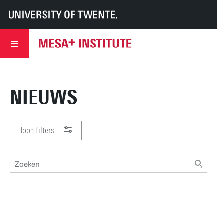
UT
MESA+
MESA+
Nieuws
NIEUWS
Toon filters
PERIODE