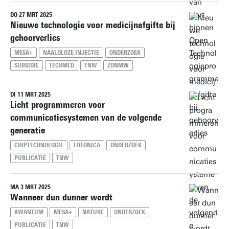
DO 27 MRT 2025
Nieuwe technologie voor medicijnafgifte bij
gehoorverlies
MESA+
NAALDLOZE INJECTIE
ONDERZOEK
SUBSIDIE
TECHMED
TNW
ZONMW
DI 11 MRT 2025
Licht programmeren voor
communicatiesystemen van de volgende
generatie
CHIPTECHNOLOGIE
FOTONICA
ONDERZOEK
PUBLICATIE
TNW
MA 3 MRT 2025
Wanneer dun dunner wordt
KWANTUM
MESA+
NATURE
ONDERZOEK
PUBLICATIE
TNW