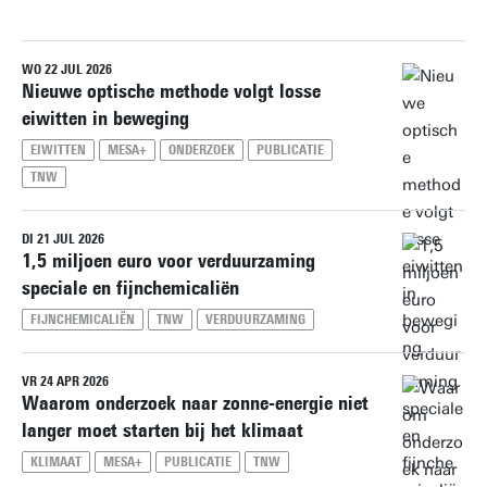
WO 22 JUL 2026
Herstel alle filters
Nieuwe optische methode volgt losse
eiwitten in beweging
EIWITTEN
MESA+
ONDERZOEK
PUBLICATIE
TNW
DI 21 JUL 2026
1,5 miljoen euro voor verduurzaming
speciale en fijnchemicaliën
FIJNCHEMICALIËN
TNW
VERDUURZAMING
VR 24 APR 2026
Waarom onderzoek naar zonne-energie niet
langer moet starten bij het klimaat
KLIMAAT
MESA+
PUBLICATIE
TNW