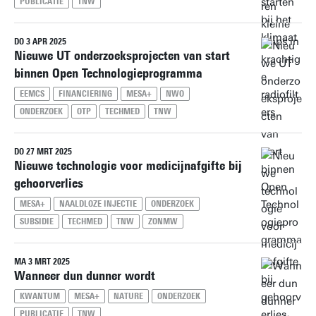
PUBLICATIE
TNW
DO 3 APR 2025
Nieuwe UT onderzoeksprojecten van start
binnen Open Technologieprogramma
EEMCS
FINANCIERING
MESA+
NWO
ONDERZOEK
OTP
TECHMED
TNW
DO 27 MRT 2025
Nieuwe technologie voor medicijnafgifte bij
gehoorverlies
MESA+
NAALDLOZE INJECTIE
ONDERZOEK
SUBSIDIE
TECHMED
TNW
ZONMW
MA 3 MRT 2025
Wanneer dun dunner wordt
KWANTUM
MESA+
NATURE
ONDERZOEK
PUBLICATIE
TNW