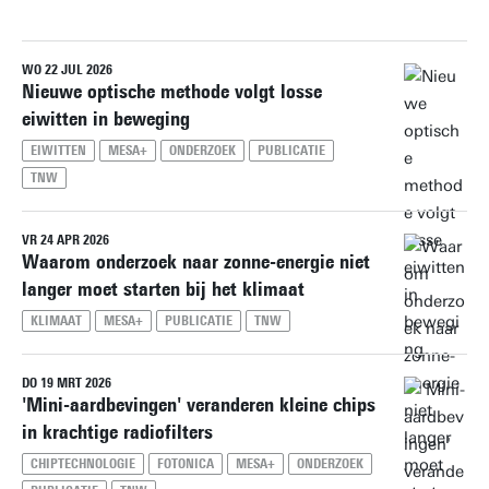
WO 22 JUL 2026
Herstel alle filters
Nieuwe optische methode volgt losse
eiwitten in beweging
EIWITTEN
MESA+
ONDERZOEK
PUBLICATIE
TNW
VR 24 APR 2026
Waarom onderzoek naar zonne-energie niet
langer moet starten bij het klimaat
KLIMAAT
MESA+
PUBLICATIE
TNW
DO 19 MRT 2026
'Mini-aardbevingen' veranderen kleine chips
in krachtige radiofilters
CHIPTECHNOLOGIE
FOTONICA
MESA+
ONDERZOEK