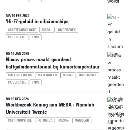
MA 10 FEB 2025
'Hi-Fi'-geluid in siliciumchips
CHIPTECHNOLOGIE
MESA+
ONDERZOEK
PUBLICATIE
TNW
DO 16 JAN 2025
Nieuw proces maakt geordend
halfgeleidermateriaal bij kamertemperatuur
HALFGELEIDERS
MATERIALEN
MESA+
ONDERZOEK
PUBLICATIE
TNW
DO 19 DEC 2024
Werkbezoek Koning aan MESA+ Nanolab
Universiteit Twente
CHIPINDUSTRIE
FOTONICA
MESA+
NANOLAB