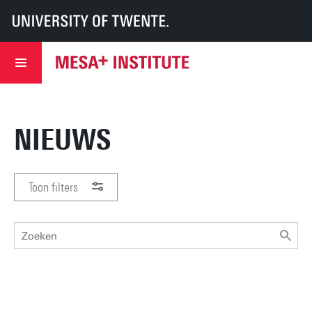
UT
MESA+
MESA+
Nieuws
NIEUWS
Toon filters
PERIODE