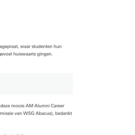
begrijpt en uit
erk in beeld kan zetten.
nagepraat, waar studenten hun
evoel huiswaarts gingen.
op deze mooie AM Alumni Career
ommissie van WSG Abacus), bedankt