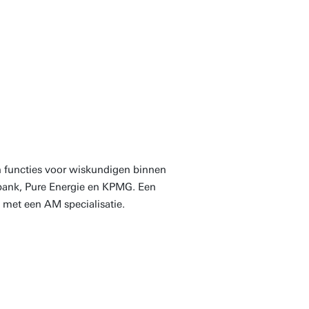
perspectief
je de opleiding
 functies voor wiskundigen binnen
ank, Pure Energie en KPMG. Een
met een AM specialisatie.
 krijg je namelijk vaak
nu vrijwel 1 op 1 met