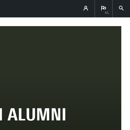
NL
M ALUMNI