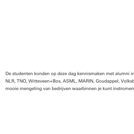
De Career Day heeft mij nog extra 
gegeven waar je nu terecht kan als 
hebt afgerond.
Daan, AM-MSc student
De studenten konden op deze dag kennismaken met alumni in
NLR, TNO, Witteveen+Bos, ASML, MARIN, Goudappel, Volksb
mooie mengeling van bedrijven waarbinnen je kunt instromen 
Het was extreem nuttig. Bij lunchlezingen
een standaard verkooppraatje, terwijl je 