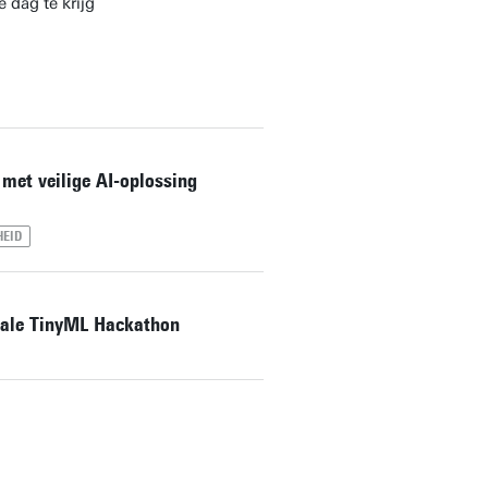
 dag te krijg
met veilige AI-oplossing
HEID
nale TinyML Hackathon