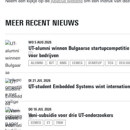
Neem een kijkje op de
Abacus website
om een indruk van deze
MEER RECENT NIEUWS
WO 5 AUG 2026
UT-alumni winnen Bulgaarse startupcompetitie 
voor bedrijven
ALUMNI
BIT
BMS
EEMCS
STARTUP
TCS
VEILIG
DI 21 JUL 2026
UT-student Embedded Systems wint internatio
DO 16 JUL 2026
Veni-subsidie voor drie UT-onderzoekers
EEMCS
ET
TNW