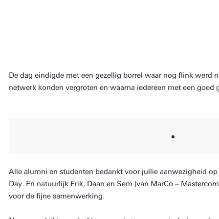
iemand kon praten die jouw achtergrond 
ervaring de transitie fase van uni naar w
Lavinia, AM-MSc studente
De dag eindigde met een gezellig borrel waar nog flink werd 
netwerk konden vergroten en waarna iedereen met een goed g
Alle alumni en studenten bedankt voor jullie aanwezigheid 
Day. En natuurlijk Erik, Daan en Sem (van MarCo – Masterc
voor de fijne samenwerking.