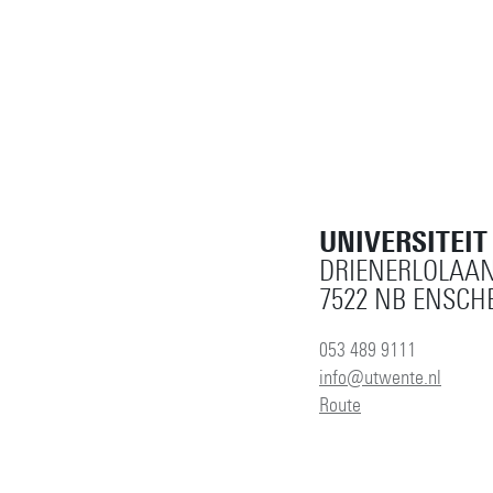
UNIVERSITEI
DRIENERLOLAAN
7522 NB ENSCH
053 489 9111
info@utwente.nl
Route