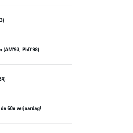
3)
en (AM'93, PhD'98)
24)
de 60e verjaardag!