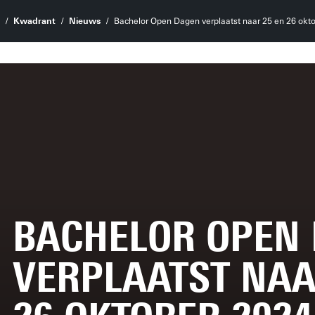
Kwadrant
Nieuws
Bachelor Open Dagen verplaatst naar 25 en 26 okt
BACHELOR OPEN
VERPLAATST NAA