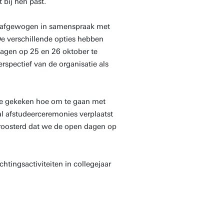
 bij hen past.
n afgewogen in samenspraak met
De verschillende opties hebben
agen op 25 en 26 oktober te
rspectief van de organisatie als
 we gekeken hoe om te gaan met
al afstudeerceremonies verplaatst
roosterd dat we de open dagen op
htingsactiviteiten in collegejaar