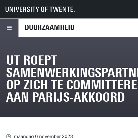
UT
Diensten
CFM
Duurzaamheid
Nieuws
UT roept samenwerkingspartners op zich te committeren aan Parijs-akko
DUURZAAMHEID
UT ROEPT
SAMENWERKINGSPARTN
OP ZICH TE COMMITTER
AAN PARIJS-AKKOORD
maandag 6 november 2023