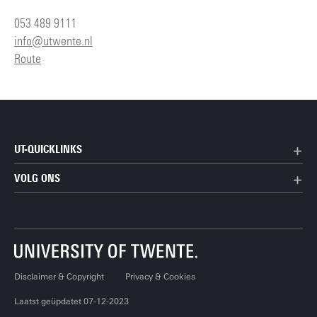
053 489 9111
info@utwente.nl
Route
UT-QUICKLINKS
VOLG ONS
Disclaimer & Copyright
Privacy & Cookies
Laatst geüpdatet 07-12-2023