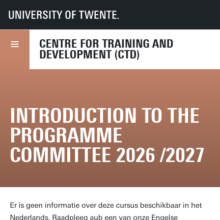
UT
Diensten
HR
CTD
Course finder
Introduction to the Programme Committee 2026 /2027
CENTRE FOR TRAINING AND
DEVELOPMENT (CTD)
INTRODUCTION TO THE
PROGRAMME
COMMITTEE 2026 /2027
Er is geen informatie over deze cursus beschikbaar in het
Nederlands. Raadpleeg aub een van onze Engelse