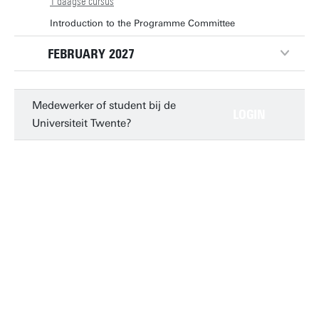
1 daagse cursus
Introduction to the Programme Committee
FEBRUARY 2027
15 feb 2027
10:30 - 12:30
Medewerker of student bij de
1 daagse cursus
LOGIN
Universiteit Twente?
Introduction to the Programme Committee