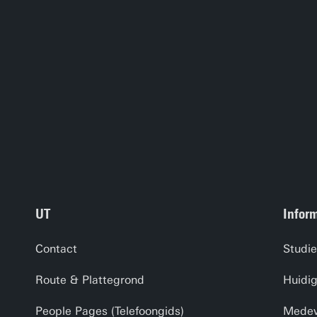
UT
Inform
Contact
Studie
Route & Plattegrond
Huidi
People Pages (Telefoongids)
Medewe