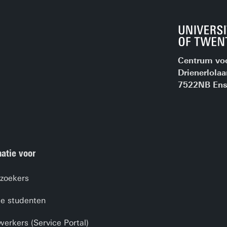
Centrum voor
Drienerlolaa
7522NB Ens
atie voor
zoekers
ge studenten
rkers (Service Portal)