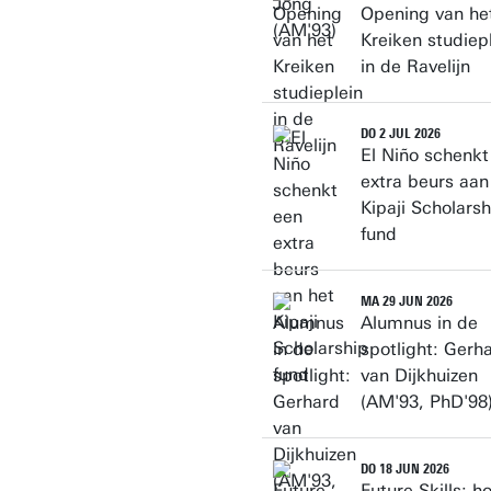
Opening van he
Kreiken studiep
in de Ravelijn
DO 2 JUL 2026
El Niño schenkt
extra beurs aan
Kipaji Scholarsh
fund
MA 29 JUN 2026
Alumnus in de
spotlight: Gerh
van Dijkhuizen
(AM'93, PhD'98
DO 18 JUN 2026
Future Skills: h