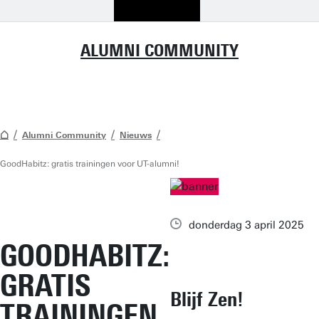
ALUMNI COMMUNITY
Alumni Community
Nieuws
GoodHabitz: gratis trainingen voor UT-alumni!
donderdag 3 april 2025
GOODHABITZ:
GRATIS
Blijf Zen!
TRAININGEN