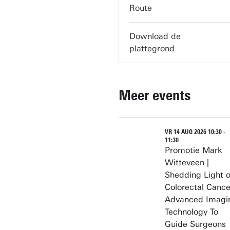
servicedesk-carre@utwen
Route
Download de
plattegrond
Meer events
VR 14 AUG 2026 10:30 -
11:30
Promotie Mark
Witteveen |
Shedding Light 
Colorectal Cance
Advanced Imagi
Technology To
Guide Surgeons