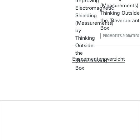
(Measurements)
Thinking Outside
the (Reverberant
Box
PROMOTIES & ORATIES
Evenementenoverzicht