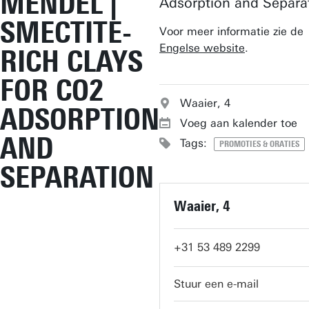
MENDEL |
Adsorption and Separa
SMECTITE-
Voor meer informatie zie de
Engelse website
.
RICH CLAYS
FOR CO2
Waaier, 4
ADSORPTION
Voeg aan kalender toe
AND
Tags:
PROMOTIES & ORATIES
SEPARATION
Waaier, 4
+31 53 489 2299