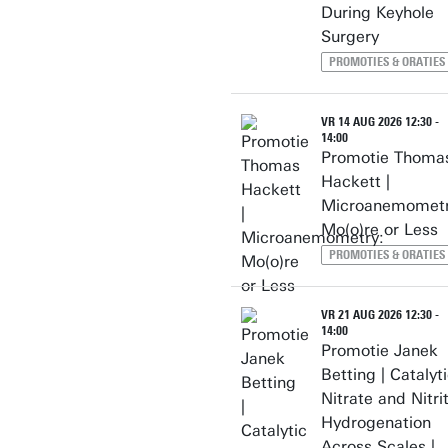
During Keyhole
Surgery
PROMOTIES & ORATIES
VR 14 AUG 2026 12:30 -
14:00
Promotie Thoma
Hackett |
Microanemometr
Mo(o)re or Less
PROMOTIES & ORATIES
VR 21 AUG 2026 12:30 -
14:00
Promotie Janek
Betting | Catalyt
Nitrate and Nitri
Hydrogenation
Across Scales |