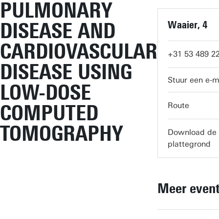
PULMONARY
DISEASE AND
Waaier, 4
CARDIOVASCULAR
+31 53 489 2
DISEASE USING
LOW-DOSE
servicedesk-
COMPUTED
Route
TOMOGRAPHY
Download de
plattegrond
Meer even