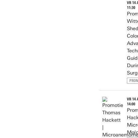
VR 14 
11:30
Prom
Witt
Shed
Colo
Adva
Tech
Guid
Duri
Surg
PROM
VR 14 
14:00
Prom
Hack
Micr
Mo(o