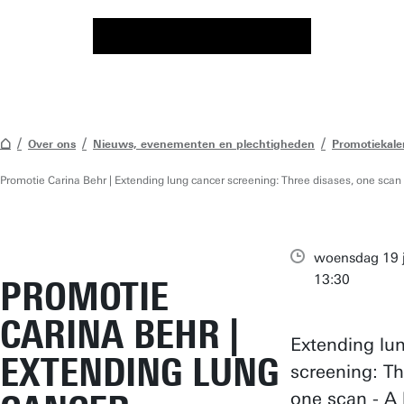
Over ons
Nieuws, evenementen en plechtigheden
Promotiekale
Promotie Carina Behr | Extending lung cancer screening: Three disases, one sc
woensdag 19 j
13:30
PROMOTIE
CARINA BEHR |
Extending lu
EXTENDING LUNG
screening: Th
one scan - A 