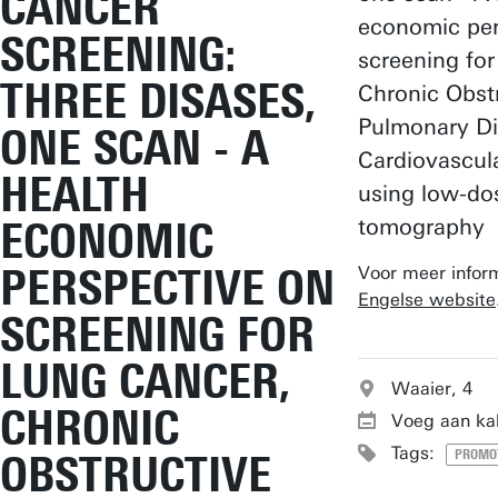
CANCER
economic per
SCREENING:
screening fo
THREE DISASES,
Chronic Obst
Pulmonary Di
ONE SCAN - A
Cardiovascul
HEALTH
using low-d
ECONOMIC
tomography
PERSPECTIVE ON
Voor meer inform
Engelse website
SCREENING FOR
LUNG CANCER,
Waaier, 4
CHRONIC
Voeg aan ka
Tags:
OBSTRUCTIVE
PROMOT