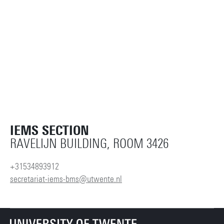
IEMS SECTION
RAVELIJN BUILDING, ROOM 3426
+31534893912
secretariat-iems-bms@utwente.nl