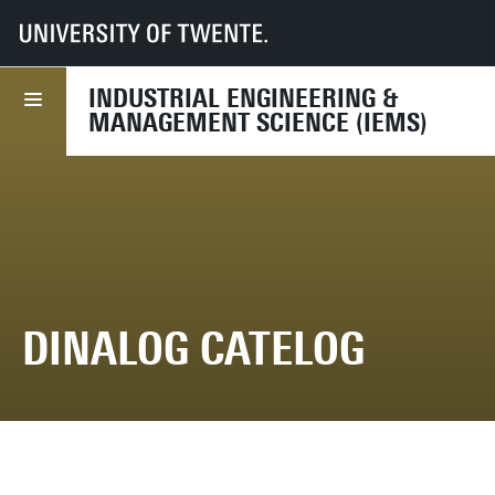
UT
Faculties
BMS
Dept HBE
IEMS
Research
Research projects
Project archive
DINALOG CATeLOG
INDUSTRIAL ENGINEERING &
MANAGEMENT SCIENCE (IEMS)
DINALOG CATELOG