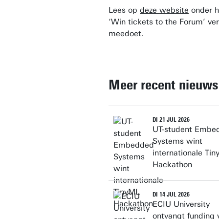
Lees op
deze website
onder h
‘Win tickets to the Forum’ ver
meedoet.
Meer recent nieuws
DI 21 JUL 2026
UT-student Embe
Systems wint
internationale Ti
Hackathon
DI 14 JUL 2026
ECIU University
ontvangt funding 