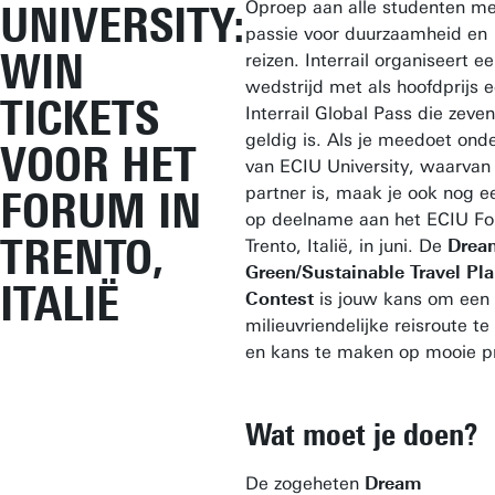
Oproep aan alle studenten me
UNIVERSITY:
passie voor duurzaamheid en
WIN
reizen. Interrail organiseert e
wedstrijd met als hoofdprijs 
TICKETS
Interrail Global Pass die zeve
geldig is. Als je meedoet ond
VOOR HET
van ECIU University, waarvan
partner is, maak je ook nog e
FORUM IN
op deelname aan het ECIU Fo
TRENTO,
Trento, Italië, in juni. De
Drea
Green/Sustainable Travel Pl
ITALIË
Contest
is jouw kans om een
milieuvriendelijke reisroute te
en kans te maken op mooie pr
Wat moet je doen?
De zogeheten
Dream