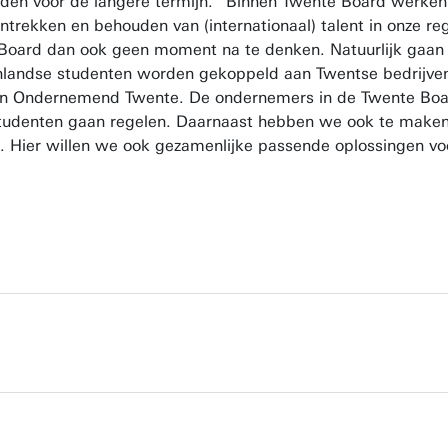
rden voor de langere termijn. “Binnen Twente Board werk
trekken en behouden van (internationaal) talent in onze reg
oard dan ook geen moment na te denken. Natuurlijk gaan w
enlandse studenten worden gekoppeld aan Twentse bedrijven 
 én Ondernemend Twente. De ondernemers in de Twente Boa
studenten gaan regelen. Daarnaast hebben we ook te maken
. Hier willen we ook gezamenlijke passende oplossingen vo