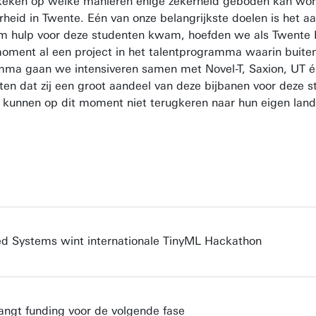
keken op welke manieren enige zekerheid geboden kan wo
eid in Twente. Eén van onze belangrijkste doelen is het aan
om hulp voor deze studenten kwam, hoefden we als Twente B
 moment al een project in het talentprogramma waarin buit
amma gaan we intensiveren samen met Novel-T, Saxion, UT
n dat zij een groot aandeel van deze bijbanen voor deze 
 kunnen op dit moment niet terugkeren naar hun eigen land
 Systems wint internationale TinyML Hackathon
angt funding voor de volgende fase