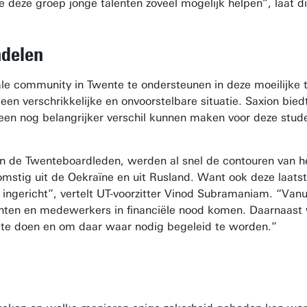
 deze groep jonge talenten zoveel mogelijk helpen”, laat d
ndelen
nale community in Twente te ondersteunen in deze moeilijke
 een verschrikkelijke en onvoorstelbare situatie. Saxion bied
een nog belangrijker verschil kunnen maken voor deze studen
en de Twenteboardleden, werden al snel de contouren van h
stig uit de Oekraïne en uit Rusland. Want ook deze laatste
ingericht”, vertelt UT-voorzitter Vinod Subramaniam. “Van
nten en medewerkers in financiële nood komen. Daarnaast
 te doen en om daar waar nodig begeleid te worden.”