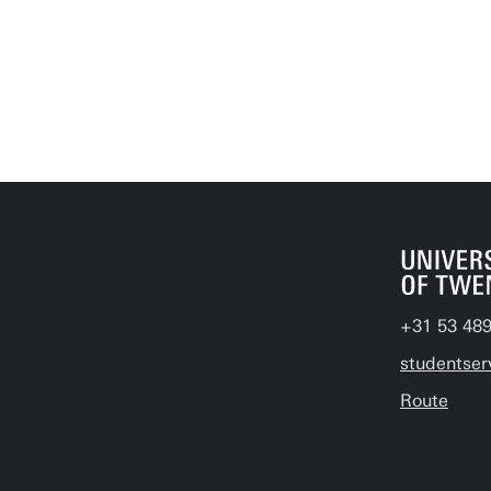
+31 53 48
studentser
Route