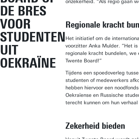
onzekerheid. “Als regio gaan we
DE BRES
VOOR
Regionale kracht bu
STUDENTEN
Het initiatief om de internatio
UIT
voorzitter Anka Mulder. “Het is
regionale kracht bundelen, we 
OEKRAÏNE
Twente Board!”
Tijdens een spoedoverleg tuss
studenten of medewerkers afkom
hebben hiervoor een noodfonds 
Oekraïense en Russische stude
terecht kunnen om hun verhaal
Zekerheid bieden