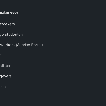
matie voor
ezoekers
ge studenten
erkers (Service Portal)
ni
alisten
gevers
nen