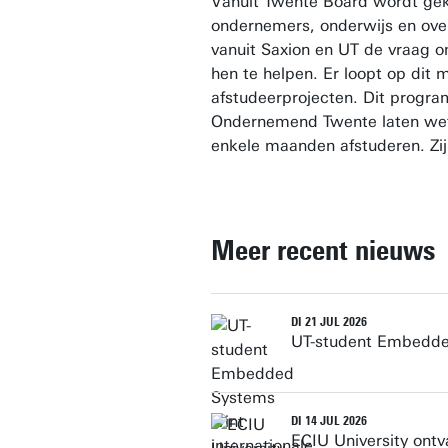
Vanuit Twente Board wordt ge
ondernemers, onderwijs en overh
vanuit Saxion en UT de vraag 
hen te helpen. Er loopt op dit
afstudeerprojecten. Dit progr
Ondernemend Twente laten wete
enkele maanden afstuderen. Zij
Meer recent nieuws
DI 21 JUL 2026
UT-student Embedded
DI 14 JUL 2026
ECIU University ontv