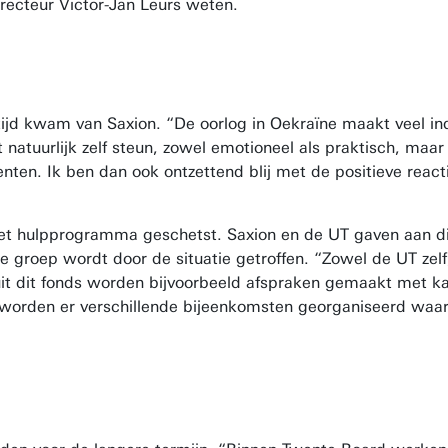
irecteur Victor-Jan Leurs weten.
 tijd kwam van Saxion. “De oorlog in Oekraïne maakt veel in
t natuurlijk zelf steun, zowel emotioneel als praktisch, maa
ten. Ik ben dan ook ontzettend blij met de positieve reacti
et hulpprogramma geschetst. Saxion en de UT gaven aan di
 groep wordt door de situatie getroffen. “Zowel de UT zelf
uit dit fonds worden bijvoorbeeld afspraken gemaakt met k
 worden er verschillende bijeenkomsten georganiseerd wa