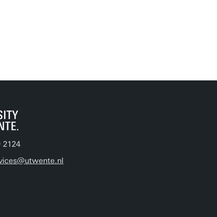
9 2124
vices@utwente.nl