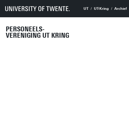
UT
UT-Kring
Archief
PERSONEELS-
VERENIGING UT KRING