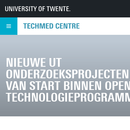
UT
TechMed
TechMed Centrum
Nieuws
Overzicht Nieuws
Nieuwe UT onderzoeksprojecten van start binnen Open Technologiepro
NIEUWE UT
ONDERZOEKSPROJECTEN
VAN START BINNEN OPE
TECHNOLOGIEPROGRAM