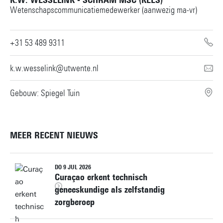
K.W. WESSELINK - SCHRAM MSC (KEES)
Wetenschapscommunicatiemedewerker (aanwezig ma-vr)
+31 53 489 9311
k.w.wesselink@utwente.nl
Gebouw: Spiegel Tuin
MEER RECENT NIEUWS
DO 9 JUL 2026
Curaçao erkent technisch
geneeskundige als zelfstandig
zorgberoep