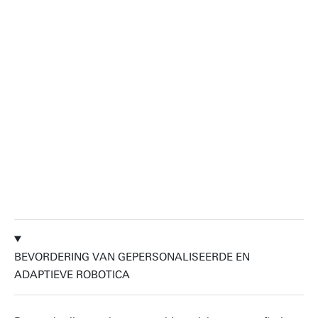
creëren van draagbare technologieën die
de menselijke biologie echt aanvullen.
Door dit platform openlijk beschikbaar te
stellen, hopen we innovatie en
samenwerking tussen disciplines te
bevorderen. Uiteindelijk verbetert
wereldwijd voor elk mens de kwaliteit
van leven.
Dr. Massimo Sartori
BEVORDERING VAN GEPERSONALISEERDE EN
ADAPTIEVE ROBOTICA