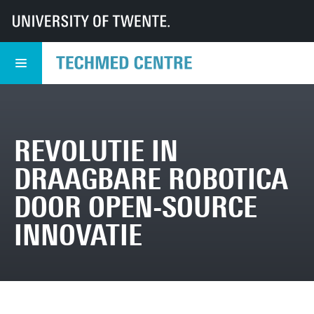
UT
TechMed
TechMed Centrum
Nieuws
Overzicht Nieuws
Revolutie in draagbare robotica door open-source innovatie
REVOLUTIE IN
DRAAGBARE ROBOTICA
DOOR OPEN-SOURCE
INNOVATIE