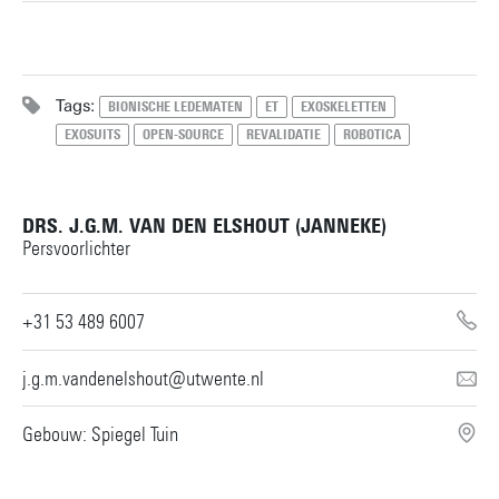
+31534891441
Tags:
BIONISCHE LEDEMATEN
ET
EXOSKELETTEN
EXOSUITS
OPEN-SOURCE
REVALIDATIE
ROBOTICA
m.sartori@utwente.nl
Gebouw: Horst Complex W111
Persoonlijke pagina
DRS. J.G.M. VAN DEN ELSHOUT (JANNEKE)
Persvoorlichter
+31 53 489 6007
j.g.m.vandenelshout@utwente.nl
Gebouw: Spiegel Tuin