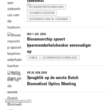
toekomst
GEZONDHEIDSTECHNOLOGIE
TECHMED CENTRUM
ZIEKENHUIS VAN DE TOEKOMST
WO 1 JUL 2026
Biosensorchip spoort
baarmoederhalskanker eenvoudiger
op
EEMCS
GEZONDHEIDSTECHNOLOGIE
VR 26 JUN 2026
Terugblik op de eerste Dutch
Biomedical Optics Meeting
Nieuwsoverzicht