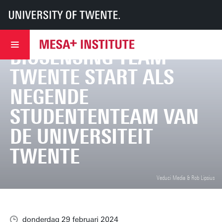
UT
MESA+
MESA+
Nieuws
Biosensing Team Twente start als negende studententeam van de Universi
BIOSENSING TEAM
TWENTE START ALS
NEGENDE
STUDENTENTEAM VAN
DE UNIVERSITEIT
TWENTE
Veduci Media & Rob Lipsius
donderdag 29 februari 2024