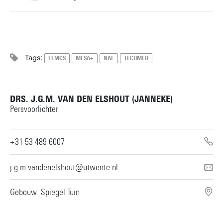
+31534892806
Tags:
EEMCS
MESA+
NAE
TECHMED
j.w.m.hilgenkamp@utwente.nl
Gebouw: Carré C2063
DRS. J.G.M. VAN DEN ELSHOUT (JANNEKE)
Persoonlijke pagina
Persvoorlichter
+31 53 489 6007
j.g.m.vandenelshout@utwente.nl
Gebouw: Spiegel Tuin