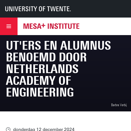
UT
MESA+
MESA+
Nieuws
UT'ers en alumnus benoemd door Netherlands Academy of Engineering
UT'ERS EN ALUMNUS
BENOEMD DOOR
NETHERLANDS
ACADEMY OF
ENGINEERING
Barbra Verbij
donderdag 12 december 2024