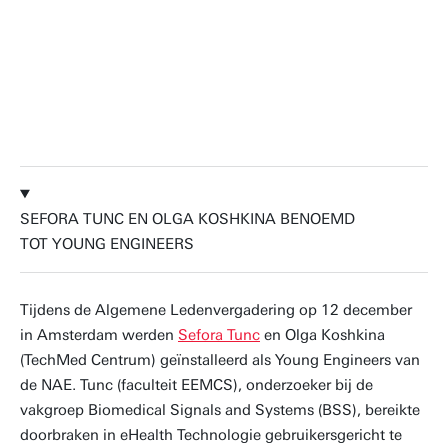
bijdragen te kunnen leveren vanuit mijn
achtergrond in de fysica en de
micro/nanotechnologie.
Hans Hilgenkamp
SEFORA TUNC EN OLGA KOSHKINA BENOEMD
TOT YOUNG ENGINEERS
Tijdens de Algemene Ledenvergadering op 12 december
in Amsterdam werden
Sefora Tunc
en Olga Koshkina
(TechMed Centrum) geïnstalleerd als Young Engineers van
de NAE. Tunc (faculteit EEMCS), onderzoeker bij de
vakgroep Biomedical Signals and Systems (BSS), bereikte
doorbraken in eHealth Technologie gebruikersgericht te