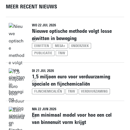
MEER RECENT NIEUWS
WO 22 JUL 2026
Nieuwe optische methode volgt losse
eiwitten in beweging
EIWITTEN
MESA+
ONDERZOEK
PUBLICATIE
TNW
DI 21 JUL 2026
1,5 miljoen euro voor verduurzaming
speciale en fijnchemicaliën
FIJNCHEMICALIËN
TNW
VERDUURZAMING
MA 22 JUN 2026
Een minimaal model voor hoe een cel
van binnenuit vorm krijgt