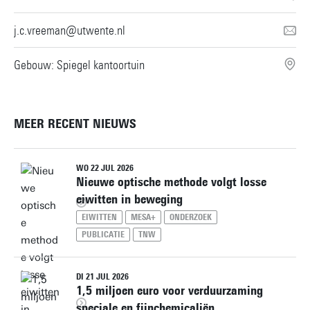
j.c.vreeman@utwente.nl
Gebouw: Spiegel kantoortuin
MEER RECENT NIEUWS
WO 22 JUL 2026
Nieuwe optische methode volgt losse
eiwitten in beweging
EIWITTEN
MESA+
ONDERZOEK
PUBLICATIE
TNW
DI 21 JUL 2026
1,5 miljoen euro voor verduurzaming
speciale en fijnchemicaliën