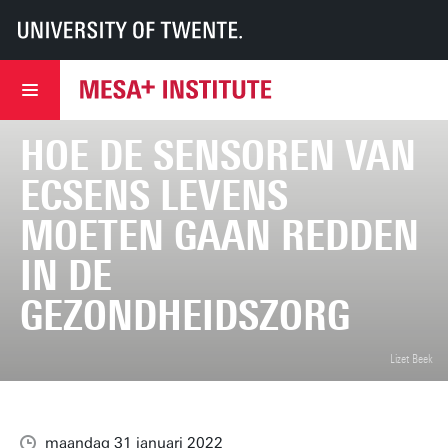
UT
MESA+
MESA+
Nieuws
Hoe de sensoren van ECsens levens moeten gaan redden in de gezondhe
HOE DE SENSOREN VAN
ECSENS LEVENS
MOETEN GAAN REDDEN
IN DE
GEZONDHEIDSZORG
Lizet Beek
maandag 31 januari 2022