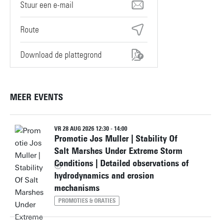
servicedesk-technohal@utwente.nl
Route
Download de plattegrond
MEER EVENTS
VR 28 AUG 2026 12:30 - 14:00
Promotie Jos Muller | Stability Of
Salt Marshes Under Extreme Storm
Conditions | Detailed observations of
hydrodynamics and erosion
mechanisms
PROMOTIES & ORATIES