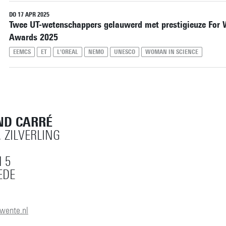
Herstel alle filters
DO 17 APR 2025
Twee UT-wetenschappers gelauwerd met prestigieuze For
Awards 2025
EEMCS
ET
L'OREAL
NEMO
UNESCO
WOMAN IN SCIENCE
ND CARRÉ
, ZILVERLING
 5
EDE
wente.nl